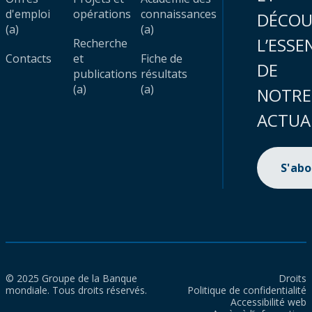
d'emploi
opérations
connaissances
DÉCOU
(a)
(a)
L’ESSE
Recherche
Contacts
et
Fiche de
DE
publications
résultats
(a)
(a)
NOTRE
ACTUA
S'ab
© 2025 Groupe de la Banque
Droits
mondiale. Tous droits réservés.
Politique de confidentialité
Accessibilité web