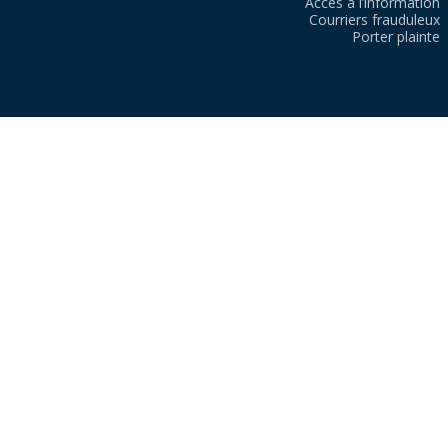
Accès à l’information
Courriers frauduleux
Porter plainte