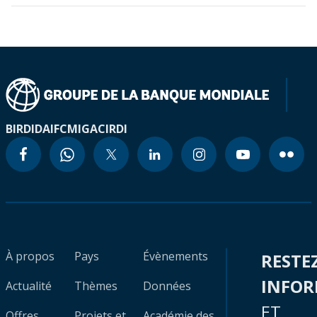
BIRD
IDA
IFC
MIGA
CIRDI
À propos
Pays
Évènements
RESTE
INFO
Actualité
Thèmes
Données
ET
Offres
Projets et
Académie des