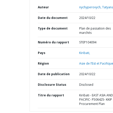
Auteur
nychyperovych, Tatyana
Date du document
2024/10/22
Type de document
Plan de passation des
marchés
Numéro du rapport
STEP104094
Pays
Kiribati,
Région
Asie de l’Est et Pacifique
Date de publication
2024/10/22
Disclosure Status
Disclosed
Titre du rapport
Kiribati - EAST ASIA AND
PACIFIC- P506425- KKIP 
Procurement Plan