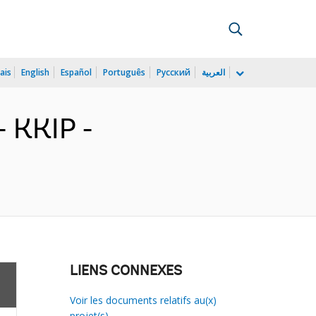
ais
English
Español
Português
Русский
العربية
 KKIP -
LIENS CONNEXES
Voir les documents relatifs au(x)
projet(s)