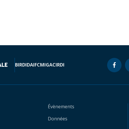
BIRD
IDA
IFC
MIGA
CIRDI
Évènements
Données