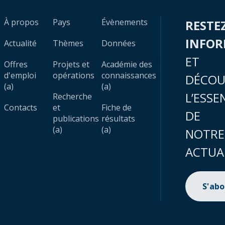
À propos
Pays
Évènements
RESTE
INFO
Actualité
Thèmes
Données
ET
Offres
Projets et
Académie des
d'emploi
opérations
connaissances
DÉCOU
(a)
(a)
L’ESSE
Recherche
Contacts
et
Fiche de
DE
publications
résultats
(a)
(a)
NOTRE
ACTUA
S'ab