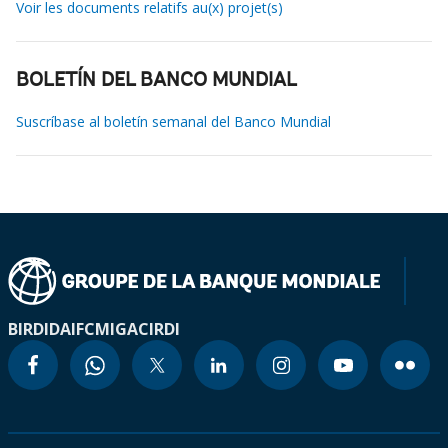
Voir les documents relatifs au(x) projet(s)
BOLETÍN DEL BANCO MUNDIAL
Suscríbase al boletín semanal del Banco Mundial
BIRD
IDA
IFC
MIGA
CIRDI