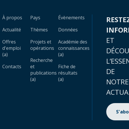
À propos
Pays
Évènements
RESTE
INFO
Actualité
Thèmes
Données
ET
Offres
Projets et
Académie des
d'emploi
opérations
connaissances
DÉCOU
(a)
(a)
L’ESSE
Recherche
Contacts
et
Fiche de
DE
publications
résultats
(a)
(a)
NOTRE
ACTUA
S'ab