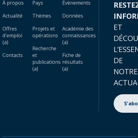
À propos
Pays
Évènements
RESTE
INFO
Actualité
Thèmes
Données
ET
Offres
Projets et
Académie des
d'emploi
opérations
connaissances
DÉCOU
(a)
(a)
L’ESSE
Recherche
Contacts
et
Fiche de
DE
publications
résultats
(a)
(a)
NOTRE
ACTUA
S'ab