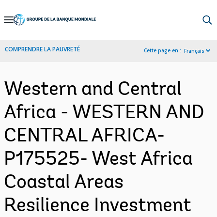
Skip
to
Main
COMPRENDRE LA PAUVRETÉ
Cette page en :
Français
Navigation
Western and Central
Africa - WESTERN AND
CENTRAL AFRICA-
P175525- West Africa
Coastal Areas
Resilience Investment