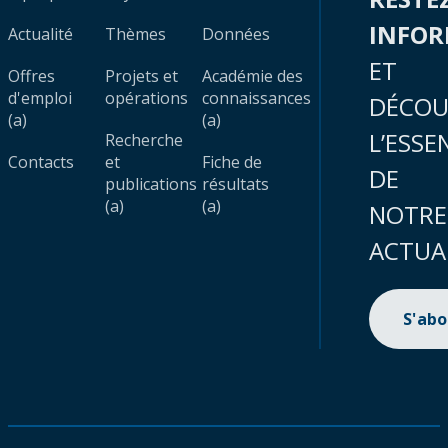
INFO
Actualité
Thèmes
Données
ET
Offres
Projets et
Académie des
d'emploi
opérations
connaissances
DÉCOU
(a)
(a)
L’ESSE
Recherche
Contacts
et
Fiche de
DE
publications
résultats
(a)
(a)
NOTRE
ACTUA
S'ab