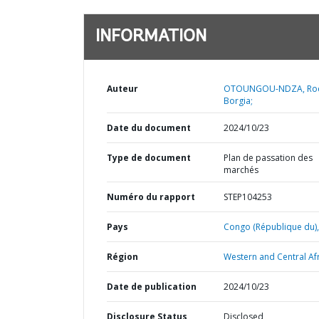
INFORMATION
Auteur
OTOUNGOU-NDZA, Ro
Borgia;
Date du document
2024/10/23
Type de document
Plan de passation des
marchés
Numéro du rapport
STEP104253
Pays
Congo (République du),
Région
Western and Central Afr
Date de publication
2024/10/23
Disclosure Status
Disclosed