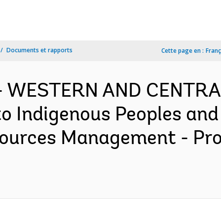
Documents et rapports
Cette page en :
Franç
f - WESTERN AND CENTRA
o Indigenous Peoples an
sources Management - Pr