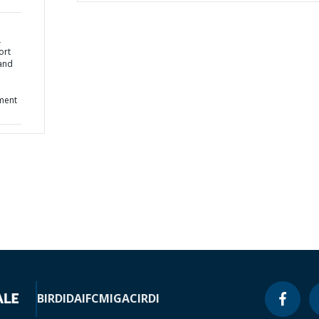
L
ort
and
ment
BIRD
IDA
IFC
MIGA
CIRDI