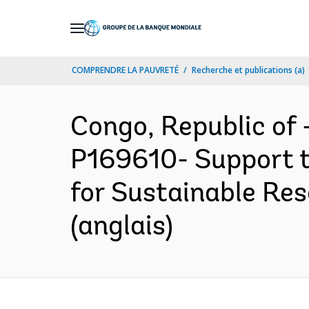
Skip
to
Main
COMPRENDRE LA PAUVRETÉ
Recherche et publications (a)
Navigation
Congo, Republic o
P169610- Support t
for Sustainable Re
(anglais)