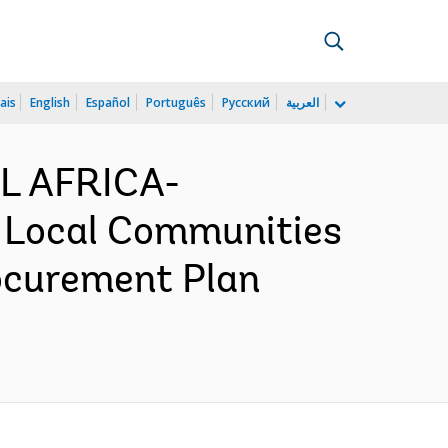
ais
English
Español
Português
Русский
العربية
L AFRICA-
d Local Communities
ocurement Plan