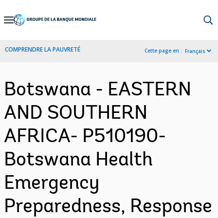
Skip
to
Main
COMPRENDRE LA PAUVRETÉ
Cette page en :
Français
Navigation
Botswana - EASTERN
AND SOUTHERN
AFRICA- P510190-
Botswana Health
Emergency
Preparedness, Response