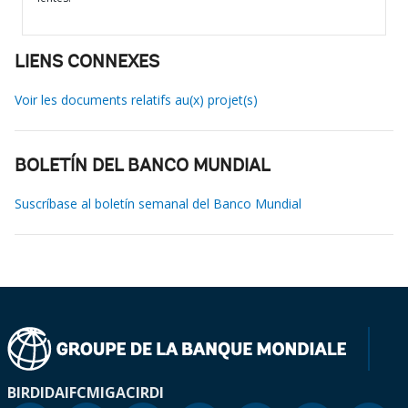
LIENS CONNEXES
Voir les documents relatifs au(x) projet(s)
BOLETÍN DEL BANCO MUNDIAL
Suscríbase al boletín semanal del Banco Mundial
BIRD
IDA
IFC
MIGA
CIRDI