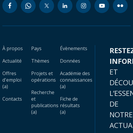
À propos
Pays
Évènements
RESTE
INFO
Actualité
Thèmes
Données
ET
Offres
Projets et
Académie des
d'emploi
opérations
connaissances
DÉCOU
(a)
(a)
L’ESSE
Recherche
Contacts
et
Fiche de
DE
publications
résultats
(a)
(a)
NOTRE
ACTUA