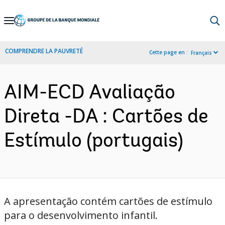
Skip
to
Main
COMPRENDRE LA PAUVRETÉ
Cette page en :
Français
Navigation
AIM-ECD Avaliação
Direta -DA : Cartões de
Estímulo (portugais)
A apresentação contém cartões de estímulo
para o desenvolvimento infantil.