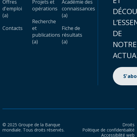
ET
Offres
Projets et
Académie des
d'emploi
opérations
connaissances
DÉCOU
(a)
(a)
L’ESSE
Recherche
Contacts
et
Fiche de
DE
publications
résultats
(a)
(a)
NOTRE
ACTUA
S'ab
© 2025 Groupe de la Banque
Droits
mondiale. Tous droits réservés.
Politique de confidentialité
Accessibilité web