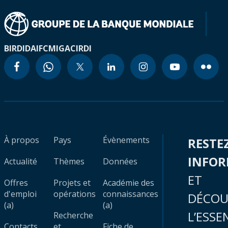
BIRD
IDA
IFC
MIGA
CIRDI
À propos
Pays
Évènements
RESTE
INFO
Actualité
Thèmes
Données
ET
Offres
Projets et
Académie des
d'emploi
opérations
connaissances
DÉCOU
(a)
(a)
L’ESSE
Recherche
Contacts
et
Fiche de