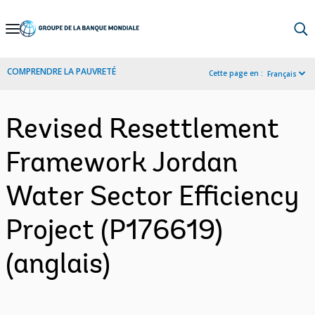
Skip
to
Main
COMPRENDRE LA PAUVRETÉ
Cette page en :
Français
Navigation
Revised Resettlement
Framework Jordan
Water Sector Efficiency
Project (P176619)
(anglais)