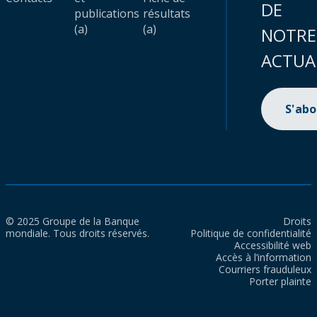
DE
publications
résultats
(a)
(a)
NOTRE
ACTUA
S'ab
© 2025 Groupe de la Banque
Droits
mondiale. Tous droits réservés.
Politique de confidentialité
Accessibilité web
Accès à l’information
Courriers frauduleux
Porter plainte