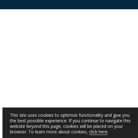
This site uses cookies to optimize functionality and give you
the best possible experience. If you continue to navigate this
website beyond this page, cookies will be placed on your
browser. To learn more about cookies,
click here
.