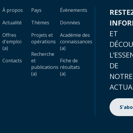
À propos
Pays
Évènements
RESTE
INFO
Actualité
Thèmes
Données
ET
Offres
Projets et
Académie des
d'emploi
opérations
connaissances
DÉCOU
(a)
(a)
L’ESSE
Recherche
Contacts
et
Fiche de
DE
publications
résultats
(a)
(a)
NOTRE
ACTUA
S'ab