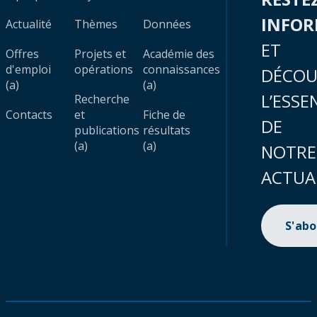
INFO
Actualité
Thèmes
Données
ET
Offres
Projets et
Académie des
d'emploi
opérations
connaissances
DÉCOU
(a)
(a)
L’ESSE
Recherche
Contacts
et
Fiche de
DE
publications
résultats
(a)
(a)
NOTRE
ACTUA
S'ab