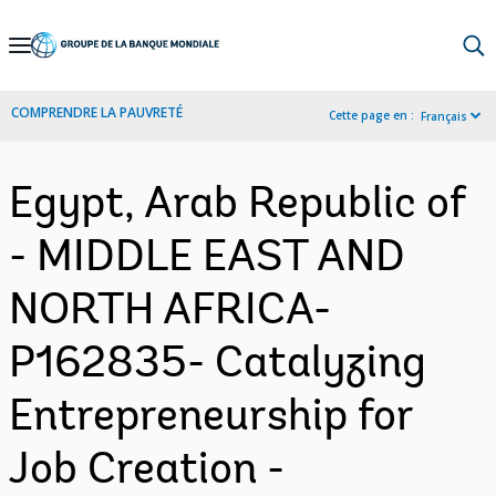
Skip
to
Main
COMPRENDRE LA PAUVRETÉ
Cette page en :
Français
Navigation
Egypt, Arab Republic of
- MIDDLE EAST AND
NORTH AFRICA-
P162835- Catalyzing
Entrepreneurship for
Job Creation -