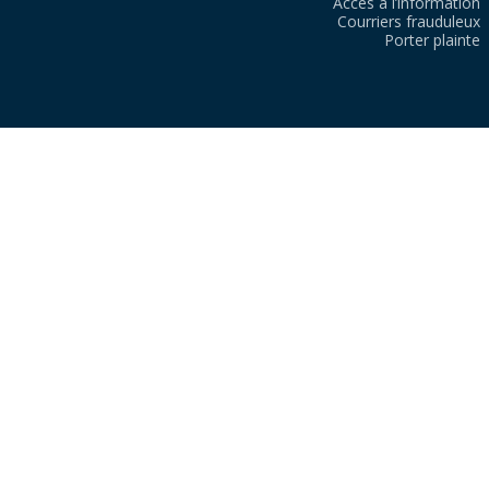
Accès à l’information
Courriers frauduleux
Porter plainte