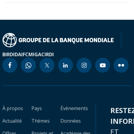
BIRD
IDA
IFC
MIGA
CIRDI
À propos
Pays
Évènements
RESTE
INFO
Actualité
Thèmes
Données
ET
Offres
Projets et
Académie des