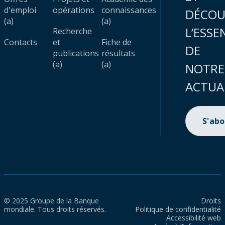
d'emploi
opérations
connaissances
DÉCOU
(a)
(a)
L’ESSE
Recherche
Contacts
et
Fiche de
DE
publications
résultats
(a)
(a)
NOTRE
ACTUA
S'ab
© 2025 Groupe de la Banque
Droits
mondiale. Tous droits réservés.
Politique de confidentialité
Accessibilité web