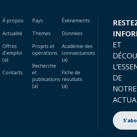
À propos
Pays
Évènements
RESTE
INFO
Actualité
Thèmes
Données
ET
Offres
Projets et
Académie des
d'emploi
opérations
connaissances
DÉCOU
(a)
(a)
L’ESSE
Recherche
Contacts
et
Fiche de
DE
publications
résultats
(a)
(a)
NOTRE
ACTUA
S'ab