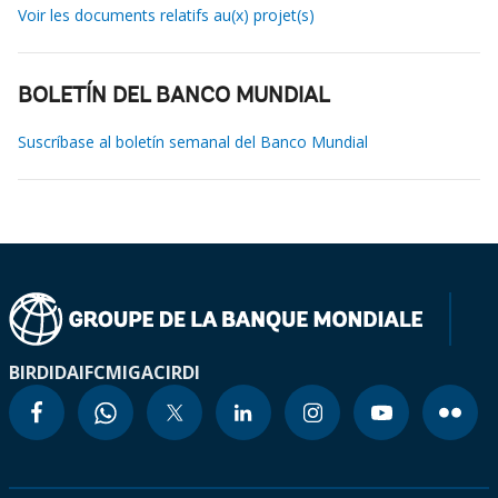
Voir les documents relatifs au(x) projet(s)
BOLETÍN DEL BANCO MUNDIAL
Suscríbase al boletín semanal del Banco Mundial
BIRD
IDA
IFC
MIGA
CIRDI