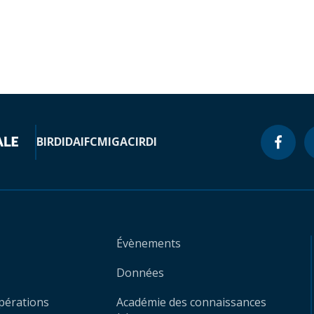
BIRD
IDA
IFC
MIGA
CIRDI
Évènements
Données
opérations
Académie des connaissances