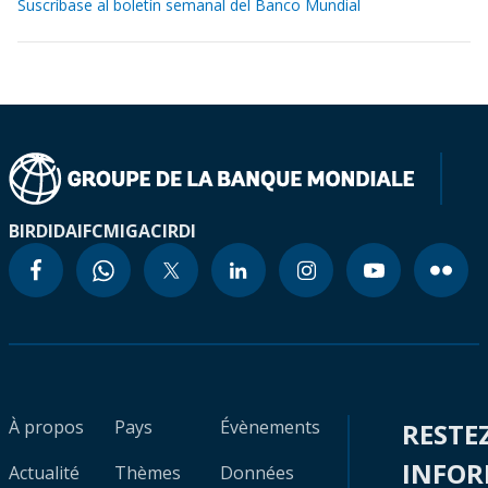
Suscríbase al boletín semanal del Banco Mundial
BIRD
IDA
IFC
MIGA
CIRDI
À propos
Pays
Évènements
RESTE
INFO
Actualité
Thèmes
Données