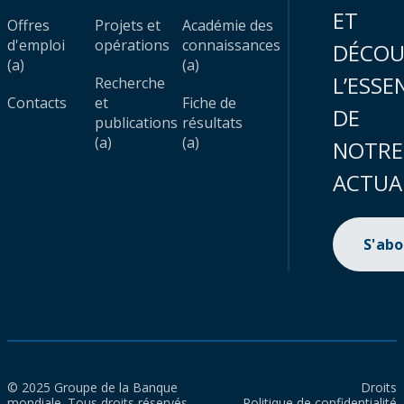
ET
Offres
Projets et
Académie des
d'emploi
opérations
connaissances
DÉCOU
(a)
(a)
L’ESSE
Recherche
Contacts
et
Fiche de
DE
publications
résultats
(a)
(a)
NOTRE
ACTUA
S'ab
© 2025 Groupe de la Banque
Droits
mondiale. Tous droits réservés.
Politique de confidentialité