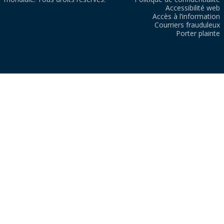
Accessibilité web
Accès à l’information
Courriers frauduleux
Porter plainte