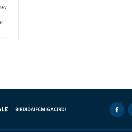
l
mary
er
BIRD
IDA
IFC
MIGA
CIRDI