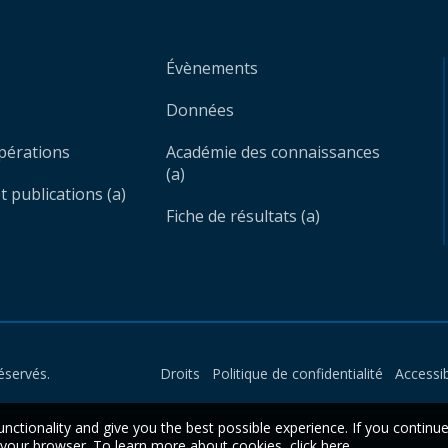
Évènements
Données
opérations
Académie des connaissances
(a)
 publications (a)
Fiche de résultats (a)
éservés.
Droits
Politique de confidentialité
Accessib
unctionality and give you the best possible experience. If you continu
n your browser. To learn more about cookies,
click here
.