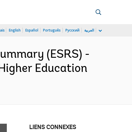
ais
English
Español
Português
Русский
العربية
 Summary (ESRS) -
 Higher Education
LIENS CONNEXES