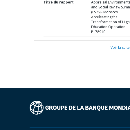
Titre du rapport
Appraisal Environmenta
and Social Review Sum
(ESRS) - Morocco
Accelerating the
Transformation of High
Education Operation -
P178910
Voir la suite