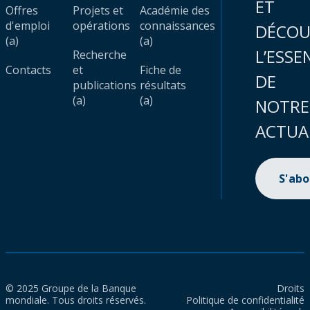
ET
Offres
Projets et
Académie des
d'emploi
opérations
connaissances
DÉCOU
(a)
(a)
L’ESSE
Recherche
Contacts
et
Fiche de
DE
publications
résultats
(a)
(a)
NOTRE
ACTUA
S'ab
© 2025 Groupe de la Banque
Droits
mondiale. Tous droits réservés.
Politique de confidentialité