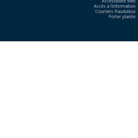
Accessibilité web
Accès à l’information
Courriers frauduleux
Porter plainte