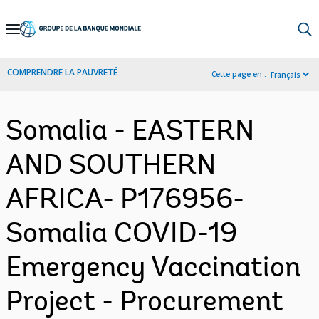
Skip
to
Main
COMPRENDRE LA PAUVRETÉ
Cette page en :
Français
Navigation
Somalia - EASTERN
AND SOUTHERN
AFRICA- P176956-
Somalia COVID-19
Emergency Vaccination
Project - Procurement