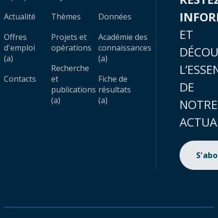
INFO
Actualité
Thèmes
Données
ET
Offres
Projets et
Académie des
d'emploi
opérations
connaissances
DÉCOU
(a)
(a)
L’ESSE
Recherche
Contacts
et
Fiche de
DE
publications
résultats
(a)
(a)
NOTRE
ACTUA
S'ab