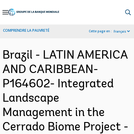
Skip
to
Main
COMPRENDRE LA PAUVRETÉ
Cette page en :
Français
Navigation
Brazil - LATIN AMERICA
AND CARIBBEAN-
P164602- Integrated
Landscape
Management in the
Cerrado Biome Project -