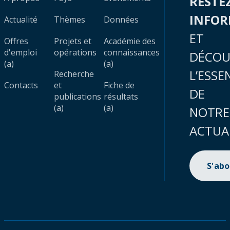
RESTE
INFO
Actualité
Thèmes
Données
ET
Offres
Projets et
Académie des
d'emploi
opérations
connaissances
DÉCOU
(a)
(a)
L’ESSE
Recherche
Contacts
et
Fiche de
DE
publications
résultats
(a)
(a)
NOTRE
ACTUA
S'ab