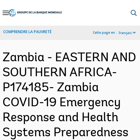
Skip
to
Main
COMPRENDRE LA PAUVRETÉ
Cette page en :
Français
Navigation
Zambia - EASTERN AND
SOUTHERN AFRICA-
P174185- Zambia
COVID-19 Emergency
Response and Health
Systems Preparedness