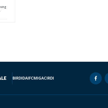
ving
-
BIRD
IDA
IFC
MIGA
CIRDI