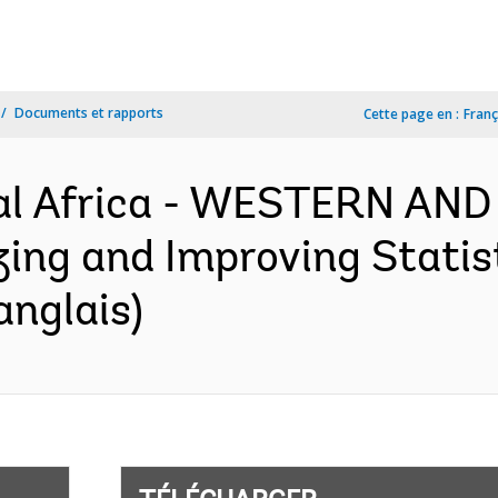
Documents et rapports
Cette page en :
Franç
al Africa - WESTERN AN
ng and Improving Statisti
anglais)