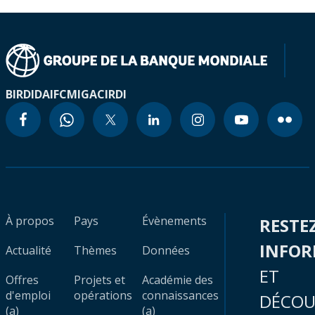
BIRD
IDA
IFC
MIGA
CIRDI
À propos
Pays
Évènements
RESTE
INFO
Actualité
Thèmes
Données
ET
Offres
Projets et
Académie des
d'emploi
opérations
connaissances
DÉCOU
(a)
(a)