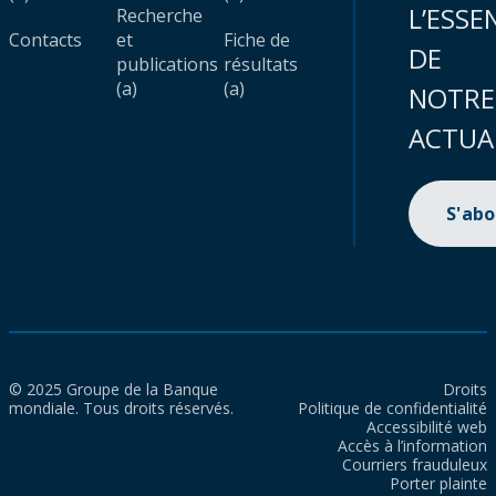
L’ESSE
Recherche
Contacts
et
Fiche de
DE
publications
résultats
(a)
(a)
NOTRE
ACTUA
S'ab
© 2025 Groupe de la Banque
Droits
mondiale. Tous droits réservés.
Politique de confidentialité
Accessibilité web
Accès à l’information
Courriers frauduleux
Porter plainte