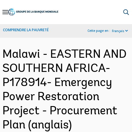
Skip
to
Main
COMPRENDRE LA PAUVRETÉ
Cette page en :
Français
Navigation
Malawi - EASTERN AND
SOUTHERN AFRICA-
P178914- Emergency
Power Restoration
Project - Procurement
Plan (anglais)