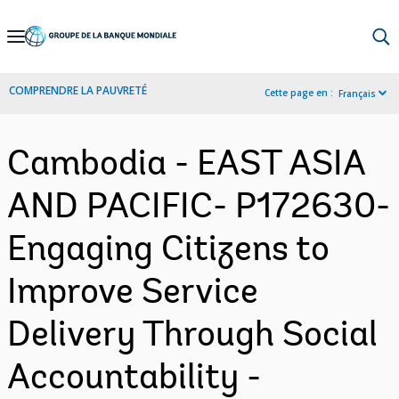
Skip
to
Main
COMPRENDRE LA PAUVRETÉ
Cette page en :
Français
Navigation
Cambodia - EAST ASIA
AND PACIFIC- P172630-
Engaging Citizens to
Improve Service
Delivery Through Social
Accountability -