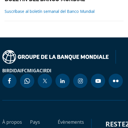
Suscríbase al boletín semanal del Banco Mundial
BIRD
IDA
IFC
MIGA
CIRDI
À propos
Pays
Évènements
RESTE