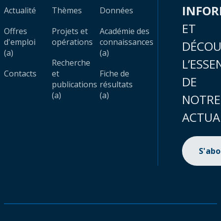
INFO
Actualité
Thèmes
Données
ET
Offres
Projets et
Académie des
d'emploi
opérations
connaissances
DÉCOU
(a)
(a)
L’ESSE
Recherche
Contacts
et
Fiche de
DE
publications
résultats
(a)
(a)
NOTRE
ACTUA
S'ab