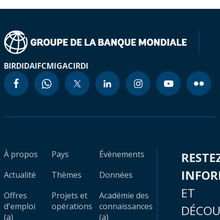
BIRD
IDA
IFC
MIGA
CIRDI
À propos
Pays
Évènements
RESTE
INFO
Actualité
Thèmes
Données
ET
Offres
Projets et
Académie des
d'emploi
opérations
connaissances
DÉCOU
(a)
(a)