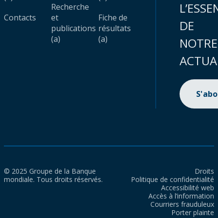
L’ESSE
Recherche
Contacts
et
Fiche de
DE
publications
résultats
(a)
(a)
NOTRE
ACTUA
S'ab
© 2025 Groupe de la Banque
Droits
mondiale. Tous droits réservés.
Politique de confidentialité
Accessibilité web
Accès à l’information
Courriers frauduleux
Porter plainte