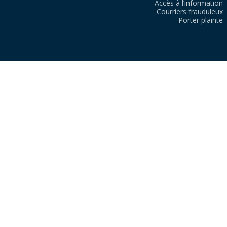
Accès à l’information
Courriers frauduleux
Porter plainte