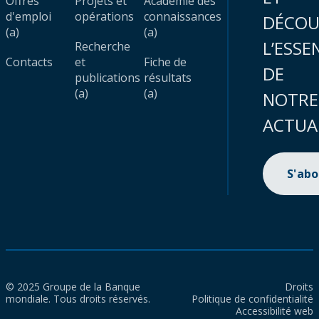
Offres
Projets et
Académie des
d'emploi
opérations
connaissances
DÉCOU
(a)
(a)
L’ESSE
Recherche
Contacts
et
Fiche de
DE
publications
résultats
(a)
(a)
NOTRE
ACTUA
S'ab
© 2025 Groupe de la Banque
Droits
mondiale. Tous droits réservés.
Politique de confidentialité
Accessibilité web