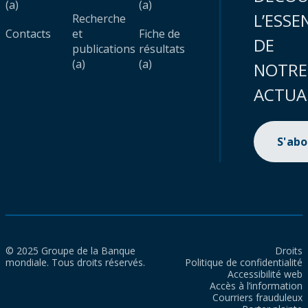
(a)
(a)
L’ESSE
Recherche
Contacts
et
Fiche de
DE
publications
résultats
(a)
(a)
NOTRE
ACTUA
S'ab
© 2025 Groupe de la Banque
Droits
mondiale. Tous droits réservés.
Politique de confidentialité
Accessibilité web
Accès à l’information
Courriers frauduleux