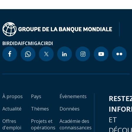
BIRD
IDA
IFC
MIGA
CIRDI
À propos
Pays
Évènements
RESTE
INFO
Actualité
Thèmes
Données
ET
Offres
Projets et
Académie des
d'emploi
opérations
connaissances
DÉCOU