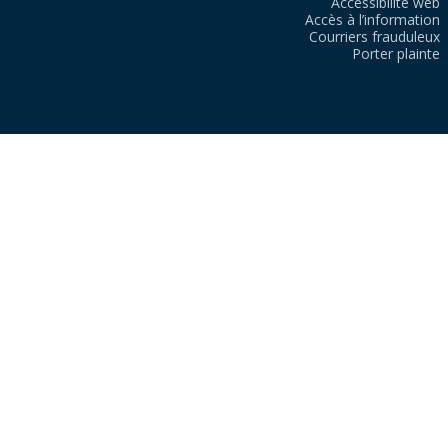
Accessibilité web
Accès à l’information
Courriers frauduleux
Porter plainte