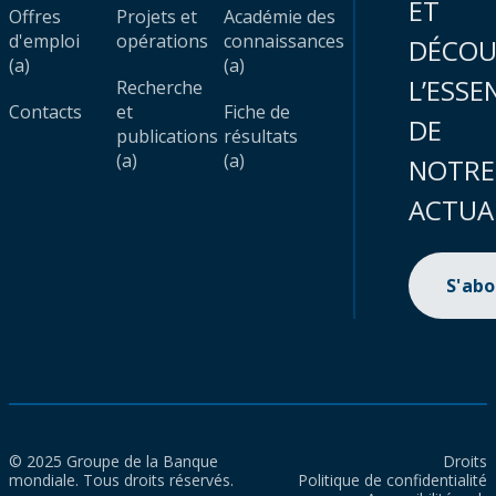
ET
Offres
Projets et
Académie des
d'emploi
opérations
connaissances
DÉCOU
(a)
(a)
L’ESSE
Recherche
Contacts
et
Fiche de
DE
publications
résultats
(a)
(a)
NOTRE
ACTUA
S'ab
© 2025 Groupe de la Banque
Droits
mondiale. Tous droits réservés.
Politique de confidentialité