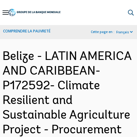
Skip
to
Main
COMPRENDRE LA PAUVRETÉ
Cette page en :
Français
Navigation
Belize - LATIN AMERICA
AND CARIBBEAN-
P172592- Climate
Resilient and
Sustainable Agriculture
Project - Procurement