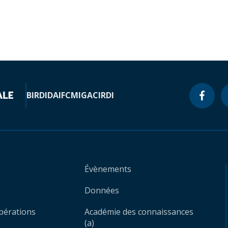
BIRD
IDA
IFC
MIGA
CIRDI
Évènements
Données
opérations
Académie des connaissances
(a)