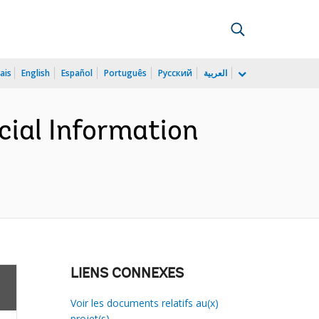
ais
English
Español
Português
Русский
العربية
cial Information
LIENS CONNEXES
Voir les documents relatifs au(x)
projet(s)