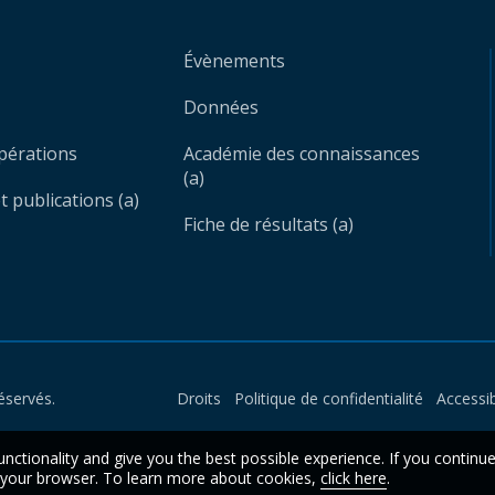
Évènements
Données
opérations
Académie des connaissances
(a)
 publications (a)
Fiche de résultats (a)
éservés.
Droits
Politique de confidentialité
Accessib
unctionality and give you the best possible experience. If you continu
n your browser. To learn more about cookies,
click here
.