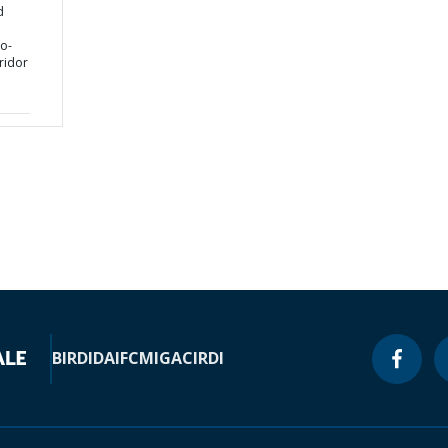
d
ko-
ridor
BIRD
IDA
IFC
MIGA
CIRDI