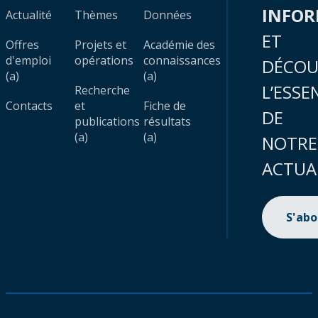
INFO
Actualité
Thèmes
Données
ET
Offres
Projets et
Académie des
d'emploi
opérations
connaissances
DÉCOU
(a)
(a)
L’ESSE
Recherche
Contacts
et
Fiche de
DE
publications
résultats
(a)
(a)
NOTRE
ACTUA
S'ab