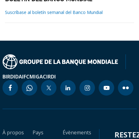
Suscríbase al boletín semanal del Banco Mundial
BIRD
IDA
IFC
MIGA
CIRDI
À propos
Pays
Évènements
RESTE