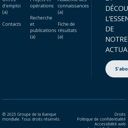
d'emploi
opérations
connaissances
DÉCOU
(a)
(a)
L’ESSE
Recherche
Contacts
et
Fiche de
DE
publications
résultats
(a)
(a)
NOTRE
ACTUA
S'ab
© 2025 Groupe de la Banque
Droits
mondiale. Tous droits réservés.
Politique de confidentialité
Accessibilité web