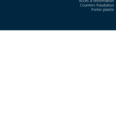
Accès à l’information
Courriers frauduleux
Porter plainte