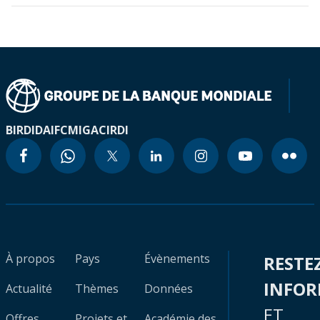
BIRD
IDA
IFC
MIGA
CIRDI
À propos
Pays
Évènements
RESTE
INFO
Actualité
Thèmes
Données
ET
Offres
Projets et
Académie des