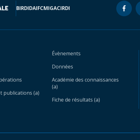
BIRD
IDA
IFC
MIGA
CIRDI
Évènements
Données
opérations
Académie des connaissances
(a)
 publications (a)
Fiche de résultats (a)