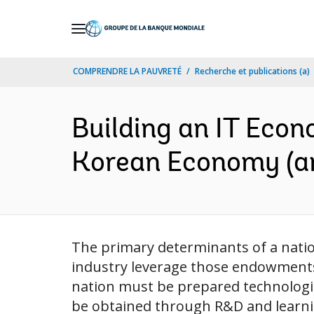
Skip
to
Main
COMPRENDRE LA PAUVRETÉ
Recherche et publications (a)
Navigation
Building an IT Econ
Korean Economy​ (an
The primary determinants of a nati
industry leverage those endowments 
nation must be prepared technologic
be obtained through R&D and learnin