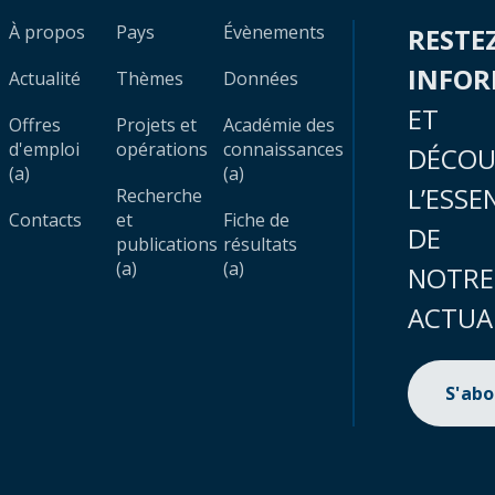
À propos
Pays
Évènements
RESTE
INFO
Actualité
Thèmes
Données
ET
Offres
Projets et
Académie des
d'emploi
opérations
connaissances
DÉCOU
(a)
(a)
L’ESSE
Recherche
Contacts
et
Fiche de
DE
publications
résultats
(a)
(a)
NOTRE
ACTUA
S'ab