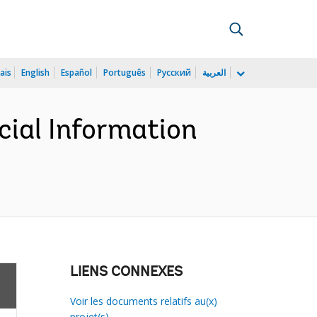
ais
English
Español
Português
Русский
العربية
cial Information
LIENS CONNEXES
Voir les documents relatifs au(x)
projet(s)