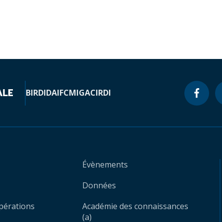
BIRD
IDA
IFC
MIGA
CIRDI
Évènements
Données
opérations
Académie des connaissances
(a)