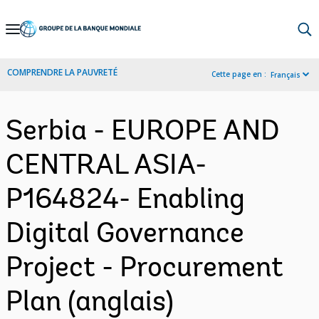
Skip
to
Main
COMPRENDRE LA PAUVRETÉ
Cette page en :
Français
Navigation
Serbia - EUROPE AND
CENTRAL ASIA-
P164824- Enabling
Digital Governance
Project - Procurement
Plan (anglais)