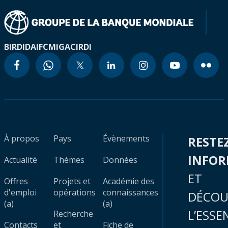
BIRD
IDA
IFC
MIGA
CIRDI
À propos
Pays
Évènements
RESTE
INFO
Actualité
Thèmes
Données
ET
Offres
Projets et
Académie des
d'emploi
opérations
connaissances
DÉCOU
(a)
(a)
L’ESSE
Recherche
Contacts
et
Fiche de