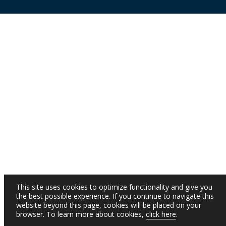
This site uses cookies to optimize functionality and give you
the best possible experience. If you continue to navigate this
website beyond this page, cookies will be placed on your
browser. To learn more about cookies,
click here
.