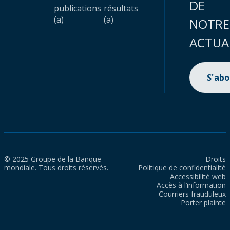
DE
publications
résultats
(a)
(a)
NOTRE
ACTUA
S'ab
© 2025 Groupe de la Banque
Droits
mondiale. Tous droits réservés.
Politique de confidentialité
Accessibilité web
Accès à l’information
Courriers frauduleux
Porter plainte