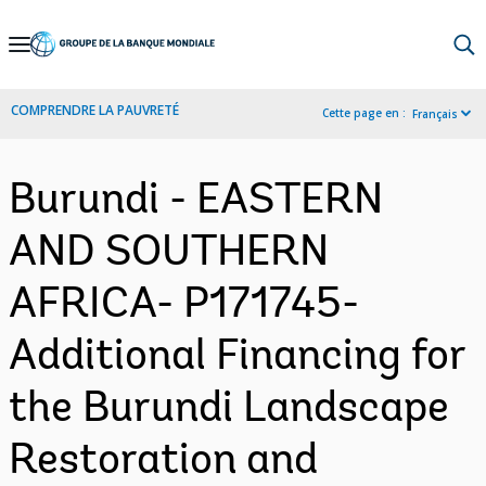
Skip
to
Main
COMPRENDRE LA PAUVRETÉ
Cette page en :
Français
Navigation
Burundi - EASTERN
AND SOUTHERN
AFRICA- P171745-
Additional Financing for
the Burundi Landscape
Restoration and