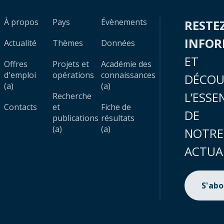
À propos
Pays
Évènements
RESTE
INFO
Actualité
Thèmes
Données
ET
Offres
Projets et
Académie des
d'emploi
opérations
connaissances
DÉCOU
(a)
(a)
L’ESSE
Recherche
Contacts
et
Fiche de
DE
publications
résultats
(a)
(a)
NOTRE
ACTUA
S'ab