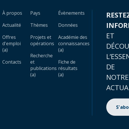
À propos
Pays
Évènements
RESTE
INFO
Actualité
Thèmes
Données
ET
Offres
Projets et
Académie des
d'emploi
opérations
connaissances
DÉCOU
(a)
(a)
L’ESSE
Recherche
Contacts
et
Fiche de
DE
publications
résultats
(a)
(a)
NOTRE
ACTUA
S'ab