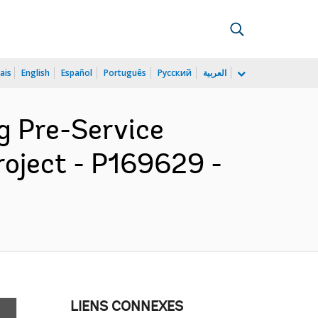
ais
English
Español
Português
Русский
العربية
ng Pre-Service
roject - P169629 -
LIENS CONNEXES