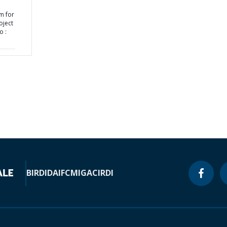
m for
oject
o :
BIRD
IDA
IFC
MIGA
CIRDI