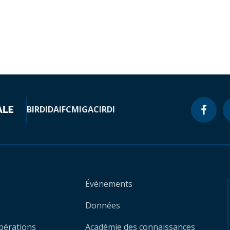
BIRD
IDA
IFC
MIGA
CIRDI
Évènements
Données
opérations
Académie des connaissances