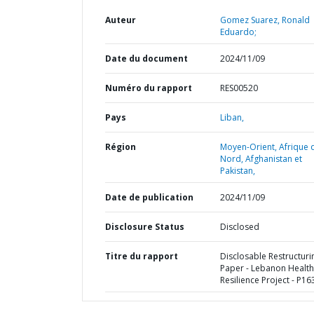
Auteur
Gomez Suarez, Ronald
Eduardo;
Date du document
2024/11/09
Numéro du rapport
RES00520
Pays
Liban,
Région
Moyen-Orient, Afrique 
Nord, Afghanistan et
Pakistan,
Date de publication
2024/11/09
Disclosure Status
Disclosed
Titre du rapport
Disclosable Restructuri
Paper - Lebanon Health
Resilience Project - P1