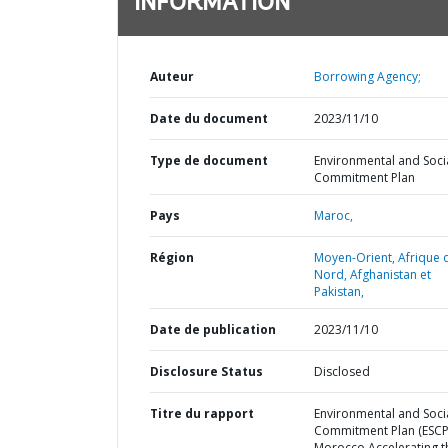
INFORMATION
Auteur
Borrowing Agency;
Date du document
2023/11/10
Type de document
Environmental and Soci
Commitment Plan
Pays
Maroc,
Région
Moyen-Orient, Afrique 
Nord, Afghanistan et
Pakistan,
Date de publication
2023/11/10
Disclosure Status
Disclosed
Titre du rapport
Environmental and Soci
Commitment Plan (ESCP
Morocco Accelerating t