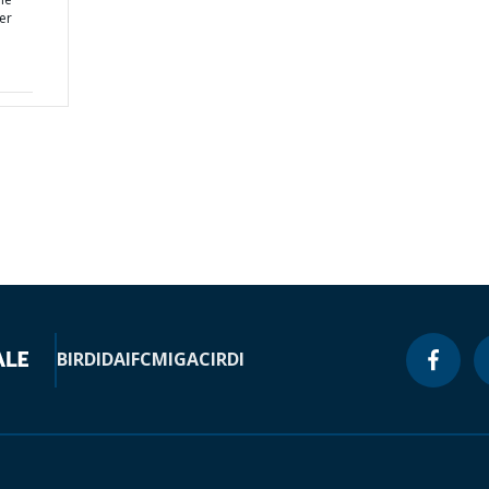
er
BIRD
IDA
IFC
MIGA
CIRDI