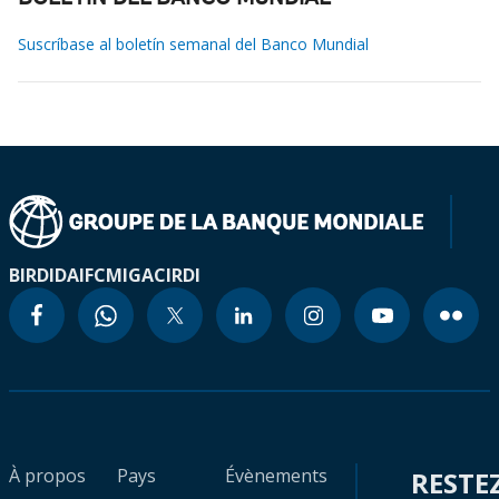
Suscríbase al boletín semanal del Banco Mundial
BIRD
IDA
IFC
MIGA
CIRDI
À propos
Pays
Évènements
RESTE