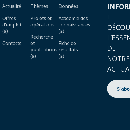
INFO
Actualité
Thèmes
Données
ET
Offres
Projets et
Académie des
d'emploi
opérations
connaissances
DÉCOU
(a)
(a)
L’ESSE
Recherche
Contacts
et
Fiche de
DE
publications
résultats
(a)
(a)
NOTRE
ACTUA
S'ab