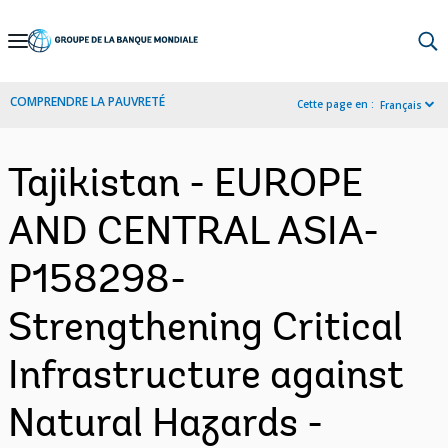
Skip
to
Main
COMPRENDRE LA PAUVRETÉ
Cette page en :
Français
Navigation
Tajikistan - EUROPE
AND CENTRAL ASIA-
P158298-
Strengthening Critical
Infrastructure against
Natural Hazards -