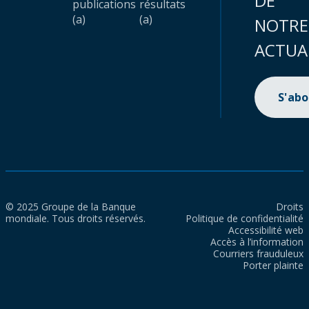
DE
publications
résultats
(a)
(a)
NOTRE
ACTUA
S'ab
© 2025 Groupe de la Banque
Droits
mondiale. Tous droits réservés.
Politique de confidentialité
Accessibilité web
Accès à l’information
Courriers frauduleux
Porter plainte