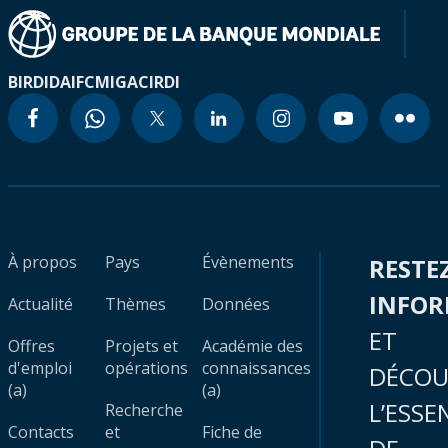
BIRD
IDA
IFC
MIGA
CIRDI
À propos
Pays
Évènements
RESTE
INFO
Actualité
Thèmes
Données
ET
Offres
Projets et
Académie des
d'emploi
opérations
connaissances
DÉCOU
(a)
(a)
L’ESSE
Recherche
Contacts
et
Fiche de