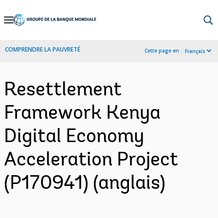
Skip
to
Main
COMPRENDRE LA PAUVRETÉ
Cette page en :
Français
Navigation
Resettlement
Framework Kenya
Digital Economy
Acceleration Project
(P170941) (anglais)