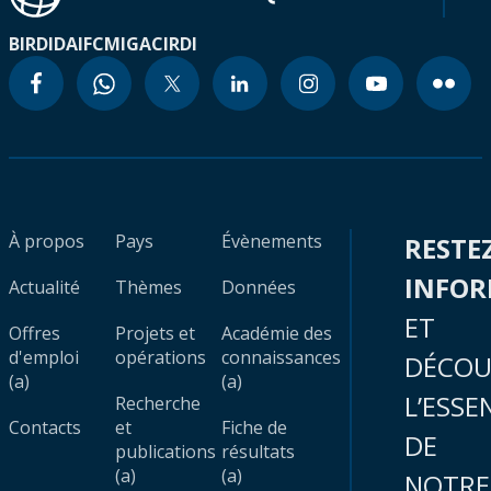
BIRD
IDA
IFC
MIGA
CIRDI
À propos
Pays
Évènements
RESTE
INFO
Actualité
Thèmes
Données
ET
Offres
Projets et
Académie des
d'emploi
opérations
connaissances
DÉCOU
(a)
(a)
L’ESSE
Recherche
Contacts
et
Fiche de
DE
publications
résultats
(a)
(a)
NOTRE