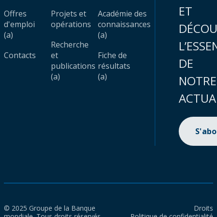
ET
Offres
Projets et
Académie des
d'emploi
opérations
connaissances
DÉCOU
(a)
(a)
L’ESSE
Recherche
Contacts
et
Fiche de
DE
publications
résultats
(a)
(a)
NOTRE
ACTUA
S'ab
© 2025 Groupe de la Banque
Droits
mondiale. Tous droits réservés.
Politique de confidentialité