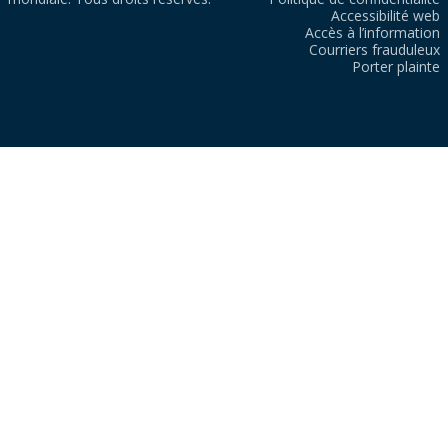
Accessibilité web
Accès à l’information
Courriers frauduleux
Porter plainte