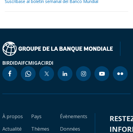
Suscríbase al boletín semanal del Banco Mundial
BIRD
IDA
IFC
MIGA
CIRDI
À propos
Pays
Évènements
RESTE
INFO
Actualité
Thèmes
Données