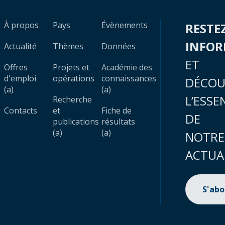
À propos
Pays
Évènements
RESTE
INFO
Actualité
Thèmes
Données
ET
Offres
Projets et
Académie des
d'emploi
opérations
connaissances
DÉCOU
(a)
(a)
L’ESSE
Recherche
Contacts
et
Fiche de
DE
publications
résultats
(a)
(a)
NOTRE
ACTUA
S'ab