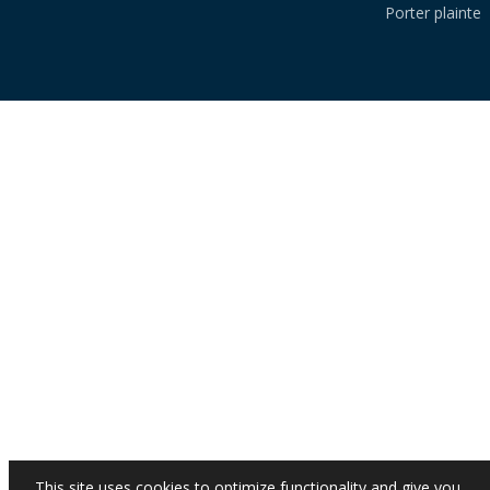
Porter plainte
This site uses cookies to optimize functionality and give you