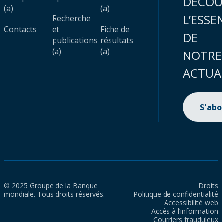
DÉCOU
(a)
(a)
L’ESSE
Recherche
Contacts
et
Fiche de
DE
publications
résultats
(a)
(a)
NOTRE
ACTUA
S'ab
© 2025 Groupe de la Banque
Droits
mondiale. Tous droits réservés.
Politique de confidentialité
Accessibilité web
Accès à l’information
Courriers frauduleux