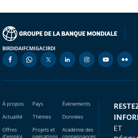
BIRD
IDA
IFC
MIGA
CIRDI
À propos
Pays
Évènements
RESTE
INFO
Actualité
Thèmes
Données
ET
Offres
Projets et
Académie des
d'emploi
opérations
connaissances