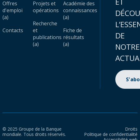
ET
Offres
Projets et
Académie des
d'emploi
opérations
connaissances
DÉCOU
(a)
(a)
L’ESSE
Recherche
Contacts
et
Fiche de
DE
publications
résultats
(a)
(a)
NOTRE
ACTUA
S'ab
© 2025 Groupe de la Banque
Droits
mondiale. Tous droits réservés.
Politique de confidentialité
Accessibilité web