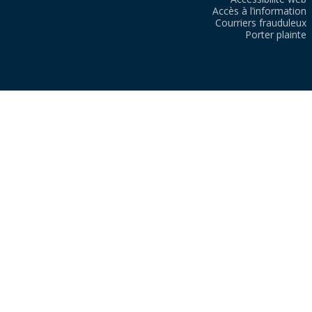
Accès à l’information
Courriers frauduleux
Porter plainte