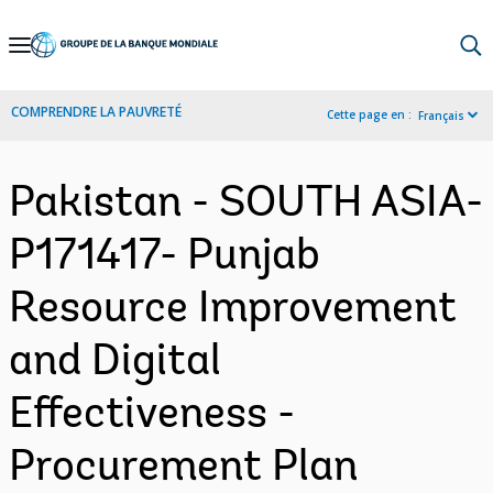
Skip
to
Main
COMPRENDRE LA PAUVRETÉ
Cette page en :
Français
Navigation
Pakistan - SOUTH ASIA-
P171417- Punjab
Resource Improvement
and Digital
Effectiveness -
Procurement Plan