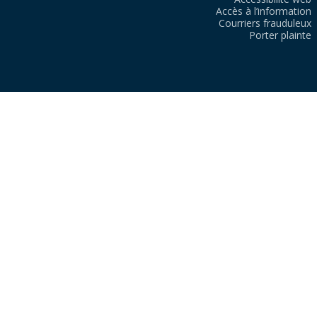
Accès à l’information
Courriers frauduleux
Porter plainte