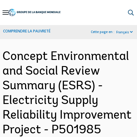
Skip
to
Main
COMPRENDRE LA PAUVRETÉ
Cette page en :
Français
Navigation
Concept Environmental
and Social Review
Summary (ESRS) -
Electricity Supply
Reliability Improvement
Project - P501985