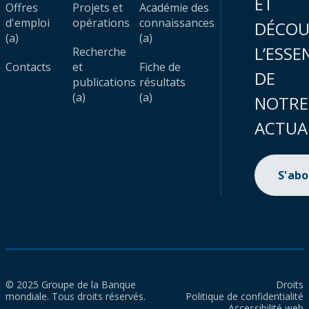
ET
Offres
Projets et
Académie des
d'emploi
opérations
connaissances
DÉCOU
(a)
(a)
L’ESSE
Recherche
Contacts
et
Fiche de
DE
publications
résultats
(a)
(a)
NOTRE
ACTUA
S'ab
© 2025 Groupe de la Banque
Droits
mondiale. Tous droits réservés.
Politique de confidentialité
Accessibilité web