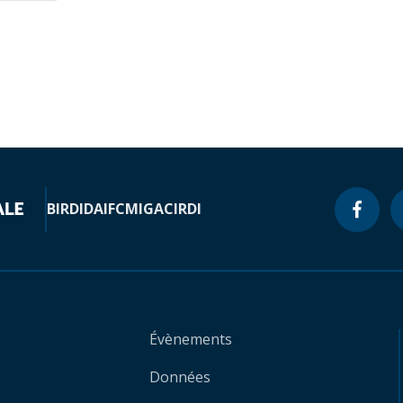
BIRD
IDA
IFC
MIGA
CIRDI
Évènements
Données