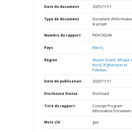
Date du document
2025/11/11
Type de document
Document d’informatio
le projet
Numéro du rapport
PIDIC00249
Pays
Maroc,
Région
Moyen-Orient, Afrique 
Nord, Afghanistan et
Pakistan,
Date de publication
2025/11/11
Disclosure Status
Disclosed
Titre du rapport
Concept Program
Information Document (
Mots clé
gas