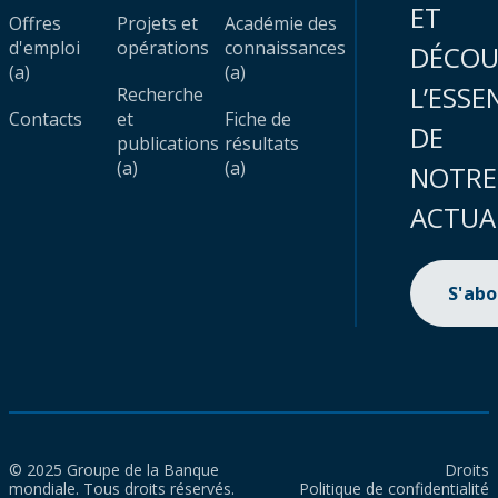
ET
Offres
Projets et
Académie des
d'emploi
opérations
connaissances
DÉCOU
(a)
(a)
L’ESSE
Recherche
Contacts
et
Fiche de
DE
publications
résultats
(a)
(a)
NOTRE
ACTUA
S'ab
© 2025 Groupe de la Banque
Droits
mondiale. Tous droits réservés.
Politique de confidentialité