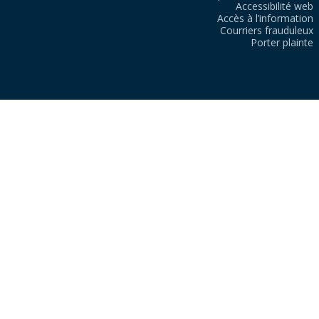
Accessibilité web
Accès à l’information
Courriers frauduleux
Porter plainte